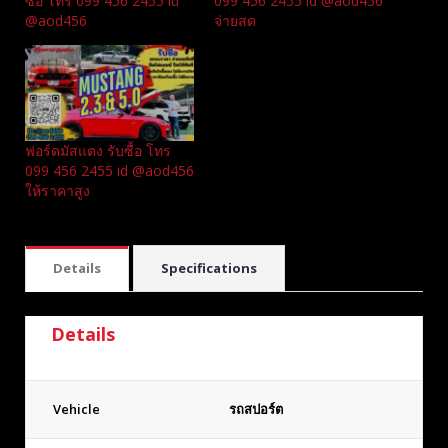
ซื้อ โทร 099 456 2455 id
099 456 2455 id @aod456
@aod456
จ่ายสด
ฟอร์ดมัสแตง รับซื้อ โทร
099 456 2455 id @aod456
ให้ราคาสูง
Details
Specifications
Details
Vehicle
รถสปอร์ต