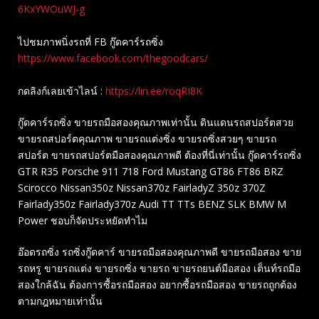
6KxYWOuWJ-g
ไปชมภาพนิ่งรถที่ FB กู๊ดคาร์รถซิ่ง
https://www.facebook.com/thegoodcars/
กดลิงก์เลยเข้าไลน์ :
https://lin.ee/roqRI8K
กู๊ดคาร์รถซิ่ง ขายรถมือสองคุณภาพเท่านั้น ดินแดนรถสปอร์ตสวย
ขายรถสปอร์ตคุณภาพ ขายรถแต่งซิ่ง ขายรถซิ่งสวยๆ ขายรถ
สปอร์ต ขายรถสปอร์ตมือสองคุณภาพดี ต้องที่นี่เท่านั้น กู๊ดคาร์รถซิ่ง
GTR R35 Porsche 911 718 Ford Mustang GT86 FT86 BRZ
Scirocco Nissan350z Nissan370z FairladyZ 350z 370Z
Fairlady350z Fairlady370z Audi TT TTs BENZ SLK BMW M
Power ชอบก็จัดประหยัดทำไม
อ๊อดรถซิ่ง รถซิ่งกู๊ดคาร์ ขายรถมือสองคุณภาพดี ขายรถมือสอง ขาย
รถหรู ขายรถแต่ง ขายรถซิ่ง ขายรถ ขายรถยนต์มือสอง เต็นท์รถมือ
สองใกล้ฉัน ต้องการซื้อรถมือสอง อยากซื้อรถมือสอง ขายรถถูกต้อง
ตามกฎหมายเท่านั้น