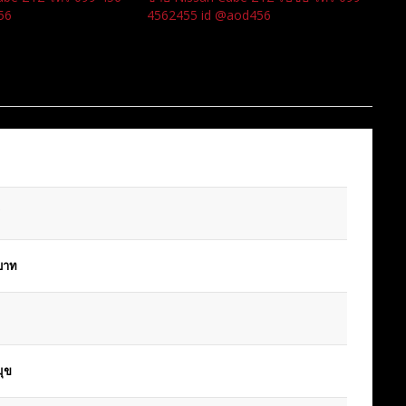
56
4562455 id @aod456
บาท
ุข