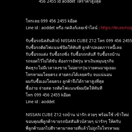
456 2455 id aoddet ให้ราคาสูงสุด
โทรเลย 099 456 2455 kอ๊อด
Line id : aoddet หรือ กดลิงก์เลยเข้าไลน์ :
https://lin.ee/ro
รับซื้อรถนิสสันคิวบ์ NISSAN CUBE Z12 โทร 099 456 2455 
รับซื้อรถติดไฟแนนซ์ปิดให้ทันที ลูกค้าปลอดภารหนี้เลย
รับซื้อรถแต่ง รับซื้อรถซิ่ง รับซื้อรถกลับสี รับซื้อรถบ้าน
รถจอดไว้ไม่ได้ขับ ต้องการอัฟรุ่น หาเงินหมุนธุรกิจ
ติดธุระไม่มีเวลาลงขาย ไม่อยากวุ่นวายคนมาดูเยอะ
โทรหาผมโดยตรง สายตรงได้เลยครับ จบแน่นอน
ผมรับซื้อเองโดยตรง ลูกค้าจึงได้ราคาสูงที่สุด
ซื้อง่าย จ่ายสด รถติดไฟแนนซ์ผมปิดให้ทันที
โทร 099 456 2455 kอ๊อด
Line id : aoddet
NISSAN CUBE Z12 รถบ้าน น่ารัก สวยๆ พร้อมใช้ เข้าใหม่
ขอบคุณพี่ลูกค้าขายรถนิสสันคิวบ์สวยๆ น่ารักๆ ให้ครับ
พี่ลูกค้าบอกไปตีราคามาหลายที่แล้วไม่ถูกใจโทรหาผม