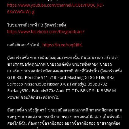
https://www.youtube.com/channel/UCEevH0QC_kD-
6KxYWOuWJ-g
ไปชมภาพนิ่งรถที่ FB กู๊ดคาร์รถซิ่ง
https://www.facebook.com/thegoodcars/
กดลิงก์เลยเข้าไลน์ :
https://lin.ee/roqRI8K
กู๊ดคาร์รถซิ่ง ขายรถมือสองคุณภาพเท่านั้น ดินแดนรถสปอร์ตสวย
ขายรถสปอร์ตคุณภาพ ขายรถแต่งซิ่ง ขายรถซิ่งสวยๆ ขายรถ
สปอร์ต ขายรถสปอร์ตมือสองคุณภาพดี ต้องที่นี่เท่านั้น กู๊ดคาร์รถซิ่ง
GTR R35 Porsche 911 718 Ford Mustang GT86 FT86 BRZ
Scirocco Nissan350z Nissan370z FairladyZ 350z 370Z
Fairlady350z Fairlady370z Audi TT TTs BENZ SLK BMW M
Power ชอบก็จัดประหยัดทำไม
อ๊อดรถซิ่ง รถซิ่งกู๊ดคาร์ ขายรถมือสองคุณภาพดี ขายรถมือสอง ขาย
รถหรู ขายรถแต่ง ขายรถซิ่ง ขายรถ ขายรถยนต์มือสอง เต็นท์รถมือ
สองใกล้ฉัน ต้องการซื้อรถมือสอง อยากซื้อรถมือสอง ขายรถถูกต้อง