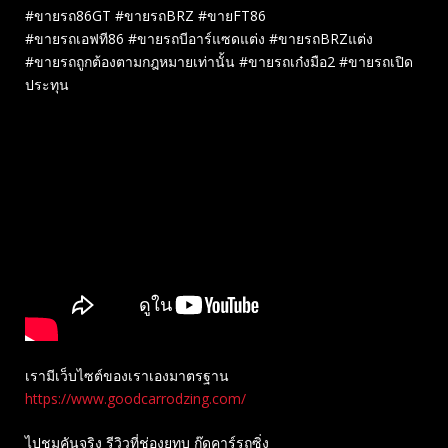
#ขายรถ86GT #ขายรถBRZ #ขายFT86
#ขายรถเอฟที86 #ขายรถบีอาร์แซดแต่ง #ขายรถBRZแต่ง
#ขายรถถูกต้องตามกฎหมายเท่านั้น #ขายรถเก๋งมือ2 #ขายรถเปิด
ประทุน
เรามีเว็บไซต์ของเราเองมาตรฐาน
https://www.goodcarrodzing.com/
ไปชมคันจริง รีวิวที่ช่องยู​ทูบ​ กู๊ดคาร์รถซิ่ง