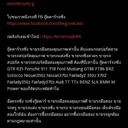
6KxYWOuWJ-g
ไปชมภาพนิ่งรถที่ FB กู๊ดคาร์รถซิ่ง
https://www.facebook.com/thegoodcars/
กดลิงก์เลยเข้าไลน์ :
https://lin.ee/roqRI8K
กู๊ดคาร์รถซิ่ง ขายรถมือสองคุณภาพเท่านั้น ดินแดนรถสปอร์ตสวย
ขายรถสปอร์ตคุณภาพ ขายรถแต่งซิ่ง ขายรถซิ่งสวยๆ ขายรถ
สปอร์ต ขายรถสปอร์ตมือสองคุณภาพดี ต้องที่นี่เท่านั้น กู๊ดคาร์รถซิ่ง
GTR R35 Porsche 911 718 Ford Mustang GT86 FT86 BRZ
Scirocco Nissan350z Nissan370z FairladyZ 350z 370Z
Fairlady350z Fairlady370z Audi TT TTs BENZ SLK BMW M
Power ชอบก็จัดประหยัดทำไม
อ๊อดรถซิ่ง รถซิ่งกู๊ดคาร์ ขายรถมือสองคุณภาพดี ขายรถมือสอง ขาย
รถหรู ขายรถแต่ง ขายรถซิ่ง ขายรถ ขายรถยนต์มือสอง เต็นท์รถมือ
สองใกล้ฉัน ต้องการซื้อรถมือสอง อยากซื้อรถมือสอง ขายรถถูกต้อง
ตามกฎหมายเท่านั้น