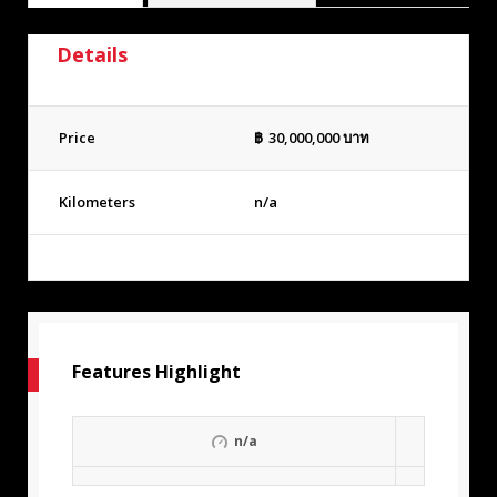
Details
Price
฿
30,000,000
บาท
Kilometers
n/a
Features Highlight
n/a