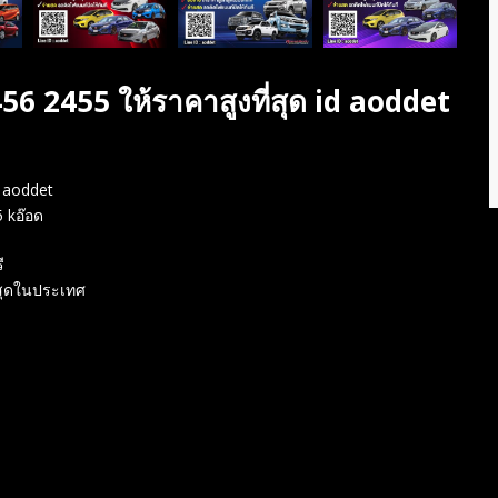
456 2455 ให้ราคาสูงที่สุด id aoddet
d aoddet
5 kอ๊อด
ี
ี่สุดในประเทศ