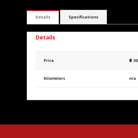
Details
Specifications
Details
Price
฿
30
Kilometers
n/a