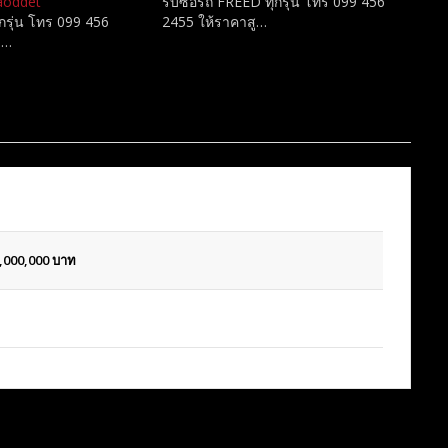
 aoddet
รับซื้อรถ FREED ทุกรุ่น โทร 099 456
ุกรุ่น โทร 099 456
2455 ให้ราคาสู…
ง…
,000,000
บาท