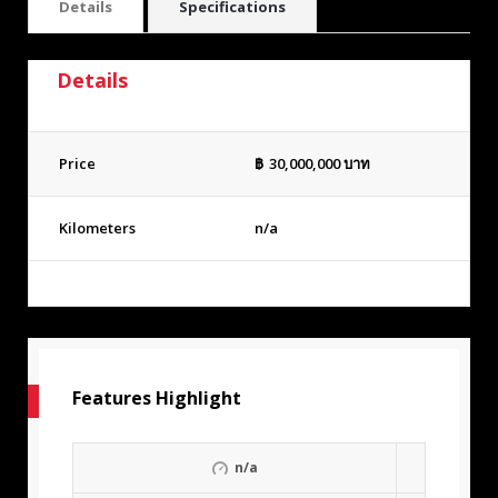
Details
Specifications
Details
Price
฿
30,000,000
บาท
Kilometers
n/a
Features Highlight
n/a