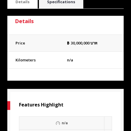
Details
Specifications
Details
Price
฿
30,000,000
บาท
Kilometers
n/a
Features Highlight
n/a