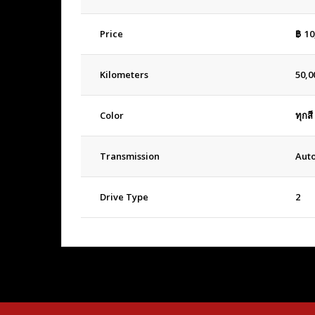
Price
฿
10
Kilometers
50,0
Color
ทุกสี
Transmission
Aut
Drive Type
2