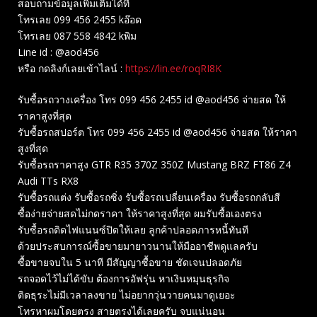
สอบถามข้อมูลเพิ่มเติมได้ที่
โทรเลย 099 456 2455 kอ๊อด
โทรเลย 087 558 4842 kพิม
Line id : @aod456
หรือ กดลิงก์เลยเข้าไลน์ :
https://lin.ee/roqRI8K
รับซื้อรถวางเครื่อง โทร 099 456 2455 id @aod456 จ่ายสด ให้
ราคาสูงที่สุด
รับซื้อรถสปอร์ต โทร 099 456 2455 id @aod456 จ่ายสด ให้ราคา
สูงที่สุด
รับซื้อรถราคาสูง GTR R35 370Z 350Z Mustang BRZ FT86 Z4
Audi TTs RX8
รับซื้อรถแต่ง รับซื้อรถซิ่ง รับซื้อรถเปลี่ยนเครื่อง รับซื้อรถกลับสี
ซื้อง่ายจ่ายสดไม่กดราคา ให้ราคาสูงที่สุด ผมรับซื้อเองตรง
รับซื้อรถติดไฟแนนซ์ปิดให้เลย ลูกค้าปลอดภารหนี้ทันที
ด้วยประสบการณ์ซื้อขายมายาวนานให้มืออาชีพดูแลครับ
ซื้อขายจบใน 5 นาที มีสัญญาซื้อขาย ชัดเจนปลอดภัย
รถจอดไว้ไม่ได้ขับ ต้องการอัฟรุ่น หาเงินหมุนธุรกิจ
ติดธุระไม่มีเวลาลงขาย ไม่อยากวุ่นวายคนมาดูเยอะ
โทรหาผมโดยตรง สายตรงได้เลยครับ จบแน่นอน