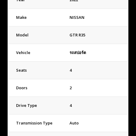
Make
NISSAN
Model
GTR R35
Vehicle
รถสปอร์ต
Seats
4
Doors
2
Drive Type
4
Transmission Type
Auto