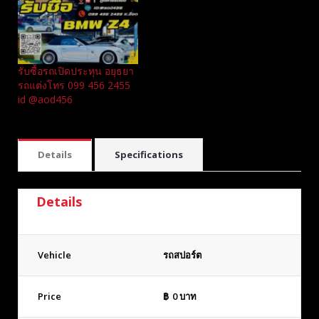
รับซื้อรถเปิดประทุน อยุธยา
รถแต่งโทร 099 456 2455
id @aod456
Details
Specifications
Details
Vehicle
รถสปอร์ต
Price
฿
0
บาท