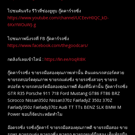
ไปชมคันจริง รีวิวที่ช่องยู​ทูบ​ กู๊ดคาร์รถซิ่ง
https://www.youtube.com/channel/UCEevH0QC_kD-
6KxYWOuWJ-g
ไปชมภาพนิ่งรถที่ FB กู๊ดคาร์รถซิ่ง
https://www.facebook.com/thegoodcars/
กดลิงก์เลยเข้าไลน์ :
https://lin.ee/roqRI8K
กู๊ดคาร์รถซิ่ง ขายรถมือสองคุณภาพเท่านั้น ดินแดนรถสปอร์ตสวย
ขายรถสปอร์ตคุณภาพ ขายรถแต่งซิ่ง ขายรถซิ่งสวยๆ ขายรถ
สปอร์ต ขายรถสปอร์ตมือสองคุณภาพดี ต้องที่นี่เท่านั้น กู๊ดคาร์รถซิ่ง
GTR R35 Porsche 911 718 Ford Mustang GT86 FT86 BRZ
Scirocco Nissan350z Nissan370z FairladyZ 350z 370Z
Fairlady350z Fairlady370z Audi TT TTs BENZ SLK BMW M
Power ชอบก็จัดประหยัดทำไม
อ๊อดรถซิ่ง รถซิ่งกู๊ดคาร์ ขายรถมือสองคุณภาพดี ขายรถมือสอง ขาย
รถหรู ขายรถแต่ง ขายรถซิ่ง ขายรถ ขายรถยนต์มือสอง เต็นท์รถมือ