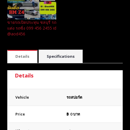
ขายรถเปิดประทุน ชลบุรี รถ
แต่ง รถซิ่ง 099 456 2455 id
@aod456
Details
Specifications
Details
Vehicle
รถสปอร์ต
Price
฿
0
บาท