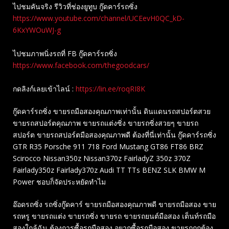
ไปชมคันจริง รีวิวที่ช่องยู​ทูบ​ กู๊ดคาร์รถซิ่ง
https://www.youtube.com/channel/UCEevH0QC_kD-
6KxYWOuWJ-g
ไปชมภาพนิ่งรถที่ FB กู๊ดคาร์รถซิ่ง
https://www.facebook.com/thegoodcars/
กดลิงก์เลยเข้าไลน์ :
https://lin.ee/roqRI8K
กู๊ดคาร์รถซิ่ง ขายรถมือสองคุณภาพเท่านั้น ดินแดนรถสปอร์ตสวย
ขายรถสปอร์ตคุณภาพ ขายรถแต่งซิ่ง ขายรถซิ่งสวยๆ ขายรถ
สปอร์ต ขายรถสปอร์ตมือสองคุณภาพดี ต้องที่นี่เท่านั้น กู๊ดคาร์รถซิ่ง
GTR R35 Porsche 911 718 Ford Mustang GT86 FT86 BRZ
Scirocco Nissan350z Nissan370z FairladyZ 350z 370Z
Fairlady350z Fairlady370z Audi TT TTs BENZ SLK BMW M
Power ชอบก็จัดประหยัดทำไม
อ๊อดรถซิ่ง รถซิ่งกู๊ดคาร์ ขายรถมือสองคุณภาพดี ขายรถมือสอง ขาย
รถหรู ขายรถแต่ง ขายรถซิ่ง ขายรถ ขายรถยนต์มือสอง เต็นท์รถมือ
สองใกล้ฉัน ต้องการซื้อรถมือสอง อยากซื้อรถมือสอง ขายรถถูกต้อง