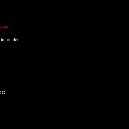
qRI8K
 id aoddet
บ
det