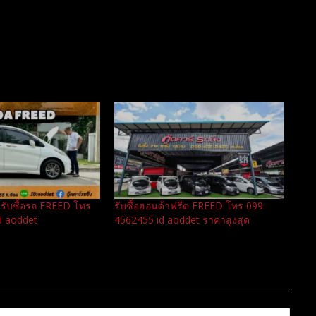
รับซื้อรถ FREED โทร
รับซื้อฮอนด้าฟรีด FREED โทร 099
d aoddet
4562455 id aoddet ราคาสูงสุด