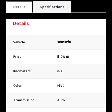
Details
Specifications
Details
Vehicle
รถสปอร์ต
Price
฿
0
บาท
Kilometers
n/a
Color
เขียว
Transmission
Auto