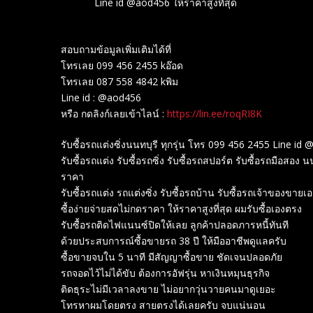
Line id @aod456 ให้ราคาสูงที่สุด
สอบถามข้อมูลเพิ่มเติมได้ที่
โทรเลย 099 456 2455 kอ๊อด
โทรเลย 087 558 4842 kพิม
Line id : @aod456
หรือ กดลิงก์เลยเข้าไลน์ :
https://lin.ee/roqRI8K
รับซื้อรถแต่งซิ่งนนทบุรี ทุกรุ่น โทร 099 456 2455 Line id 
รับซื้อรถแต่ง รับซื้อรถซิ่ง รับซื้อรถสปอร์ต รับซื้อรถมือสอ
ราคา
รับซื้อรถแต่ง รถแต่งซิ่ง รับซื้อรถบ้าน รับซื้อรถเจ้าของขายเ
ซื้อง่ายจ่ายสดไม่กดราคา ให้ราคาสูงที่สุด ผมรับซื้อเองตรง
รับซื้อรถติดไฟแนนซ์ปิดให้เลย ลูกค้าปลอดภารหนี้ทันที
ด้วยประสบการณ์ซื้อขายรถ 38 ปี ให้มืออาชีพดูแลครับ
ซื้อขายจบใน 5 นาที มีสัญญาซื้อขาย ชัดเจนปลอดภัย
รถจอดไว้ไม่ได้ขับ ต้องการอัฟรุ่น หาเงินหมุนธุรกิจ
ติดธุระไม่มีเวลาลงขาย ไม่อยากวุ่นวายคนมาดูเยอะ
โทรหาผมโดยตรง สายตรงได้เลยครับ จบแน่นอน