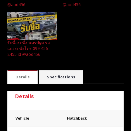
@aod456
@aod456
รับซื้อรถซิ่ง นครปฐม รถ
แต่งรถซิ่งโทร 099 456
2455 id @aod456
Details
Specifications
Details
Vehicle
Hatchback