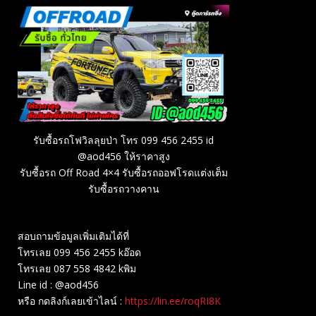
รับซื้อรถโฟวิลลุยป่า โทร 099 456 2455 id
@aod456 ให้ราคาสูง
รับซื้อรถ Off Road 4×4 รับซื้อรถออฟโรดแต่งเต็ม
รับซื้อรถวางคาน
สอบถามข้อมูลเพิ่มเติมได้ที่
โทรเลย 099 456 2455 kอ๊อด
โทรเลย 087 558 4842 kพิม
Line id : @aod456
หรือ กดลิงก์เลยเข้าไลน์ :
https://lin.ee/roqRI8K