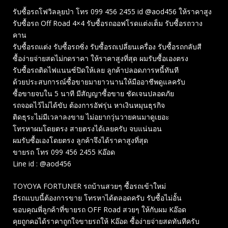
รับซื้อรถโฟวิลลุยป่า โทร 099 456 2455 id @aod456 ให้ราคาสูง
รับซื้อรถ Off Road 4×4 รับซื้อรถออฟโรดแต่งเต็ม รับซื้อรถวาง
คาน
รับซื้อรถแต่ง รับซื้อรถซิ่ง รับซื้อรถเปลี่ยนเครื่อง รับซื้อรถกลับสี
ซื้อง่ายจ่ายสดไม่กดราคา ให้ราคาสูงที่สุด ผมรับซื้อเองตรง
รับซื้อรถติดไฟแนนซ์ปิดให้เลย ลูกค้าปลอดภารหนี้ทันที
ด้วยประสบการณ์ซื้อขายมายาวนานให้มืออาชีพดูแลครับ
ซื้อขายจบใน 5 นาที มีสัญญาซื้อขาย ชัดเจนปลอดภัย
รถจอดไว้ไม่ได้ขับ ต้องการอัฟรุ่น หาเงินหมุนธุรกิจ
ติดธุระไม่มีเวลาลงขาย ไม่อยากวุ่นวายคนมาดูเยอะ
โทรหาผมโดยตรง สายตรงได้เลยครับ จบแน่นอน
ผมรับซื้อเองโดยตรง ลูกค้าจึงได้ราคาสูงที่สุด
ขายรถ โทร 099 456 2455 Kอ๊อด
Line id : @aod456
TOYOYA FORTUNER รถบ้านสวยๆ ซื้อรถเข้าใหม่
มีรถแบบนี้ต้องการขาย โทรหาได้ตลอดครับ รับซื้อไม่อั้น
ขอบคุณพี่ลูกค้าที่ขายรถ OFF Road สวยๆ ให้กับผม Kอ๊อด
คุยถูกคอได้ราคาถูกใจขายรถให้ Kอ๊อด ซื้อง่ายจ่ายสดทันทีครับ