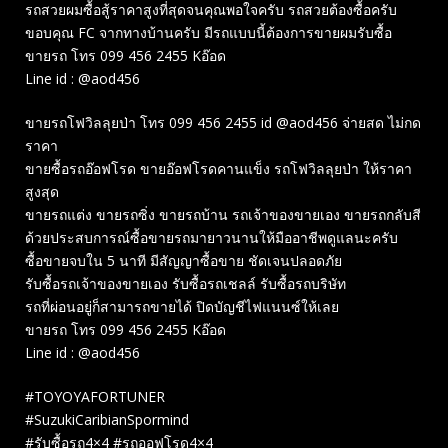
รถสวยผมซื้อสู้ราคาสูงที่สุดจนคุณพอใจครับ รถสวยต้องซื้อครับ
ขอบคุณ FC จากทางบ้านครับ มีรถแบบนี้ต้องการขายผมรับซื้อ
ขายรถ โทร 099 456 2455 Kอ๊อด
Line id : @aod456
ขายรถโฟวิลลุยป่า โทร 099 456 2455 id @aod456 จ่ายสด ไม่กด
ราคา
ขายซื้อรถอ๊อฟโรด ขายอ๊อฟโรดคานแข็ง รถโฟวิลลุยป่า ให้ราคา
สูงสุด
ขายรถแต่ง ขายรถซิ่ง ขายรถบ้าน รถเจ้าของขายเอง ขายรถกลับสี
ด้วยประสบการณ์ซื้อขายรถมายาวนานให้มืออาชีพดูแลนะครับ
ซื้อขายจบใน 5 นาที มีสัญญาซื้อขาย ชัดเจนปลอดภัย
รับซื้อรถเจ้าของขายเอง รับซื้อรถเชลล์ รับซื้อรถบริษัท
รถที่ผ่อนอยู่ก็สามารถขายได้ ปิดบัญชีไฟแนนซ์ให้เลย
ขายรถ โทร 099 456 2455 Kอ๊อด
Line id : @aod456
#TOYOYAFORTUNER
#SuzukiCaribianSpormind
#รับซื้อรถ4×4 #รถออฟโรด4×4