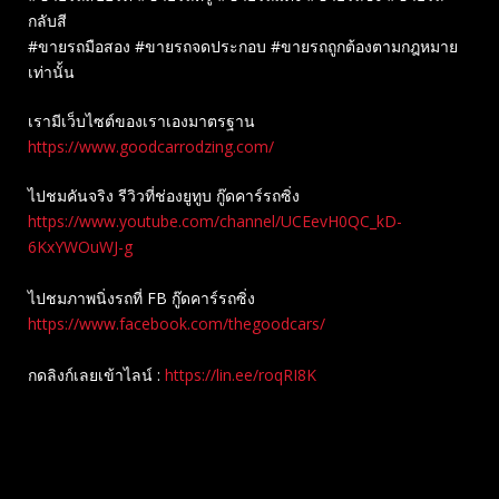
กลับสี
#ขายรถมือสอง #ขายรถจดประกอบ #ขายรถถูกต้องตามกฎหมาย
เท่านั้น
เรามีเว็บไซต์ของเราเองมาตรฐาน
https://www.goodcarrodzing.com/
ไปชมคันจริง รีวิวที่ช่องยู​ทูบ​ กู๊ดคาร์รถซิ่ง
https://www.youtube.com/channel/UCEevH0QC_kD-
6KxYWOuWJ-g
ไปชมภาพนิ่งรถที่ FB กู๊ดคาร์รถซิ่ง
https://www.facebook.com/thegoodcars/
กดลิงก์เลยเข้าไลน์ :
https://lin.ee/roqRI8K