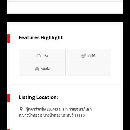
Features Highlight
n/a
ออโต้
รถเก๋ง
Listing Location:
กู๊ดคาร์รถซิ่ง 285/43 ม.1 ถ.กาญจนาภิเษก
ต.บางบัวทอง อ.บางบัวทอง นนทบุรี 11110