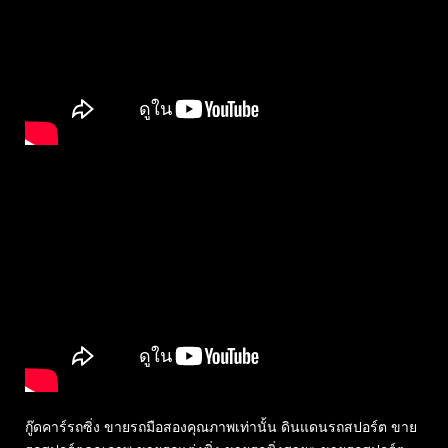
กู๊ดคาร์รถซิ่ง ขายรถมือสองคุณภาพเท่านั้น ดินแดนรถสปอร์ต ขาย