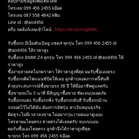
สอบถามข้อมูลเพิ่มเติมได้ที่
โทรเลย 099 456 2455 kอ๊อด
โทรเลย 087 558 4842 kพิม
Line id : @aod456
หรือ กดลิงก์เลยเข้าไลน์ :
https://lin.ee/roqRI8K
รับซื้อรถ บีเอ็มดับเบิลยู แซด4 ทุกรุ่น โทร 099 456 2455 id
@aod456 ให้ราคาสูง
รับซื้อรถ BMW Z4 ทุกรุ่น โทร 099 456 2455 id @aod456 ให้
ราคาสูง
ซื้อง่ายจ่ายสดไม่กดราคา ให้ราคาสูงที่สุด ผมรับซื้อเองตรง
รับซื้อรถติดไฟแนนซ์ปิดให้เลย ลูกค้าปลอดภารหนี้ทันที
ด้วยประสบการณ์ซื้อขายรถ 38 ปี ให้มืออาชีพดูแลครับ
ซื้อขายจบใน 5 นาที มีสัญญาซื้อขาย ชัดเจนปลอดภัย
รับซื้อรถแต่ง รับซื้อรถซิ่ง รับซื้อรถกลับสี รับซื้อรถบ้าน
รถจอดไว้ไม่ได้ขับ ต้องการอัฟรุ่น หาเงินหมุนธุรกิจ
ติดธุระไม่มีเวลาลงขาย ไม่อยากวุ่นวายคนมาดูเยอะ
โทรหาผมโดยตรง สายตรงได้เลยครับ จบแน่นอน
ผมรับซื้อเองโดยตรง ลูกค้าจึงได้ราคาสูงที่สุด
ขายรถ โทร 099 456 2455 Kอ๊อด