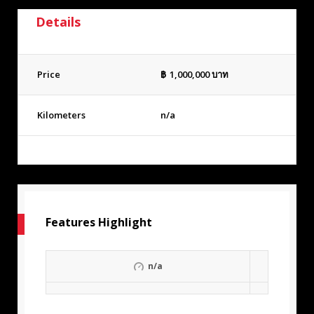
Details
Price
฿
1,000,000
บาท
Kilometers
n/a
Features Highlight
n/a