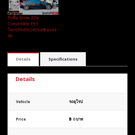
รับซื้อ Bmw 320i
Convertible E93
โทร0994562455id@aod4
56
Details
Specifications
Details
Vehicle
รถยุโรป
Price
฿
0
บาท