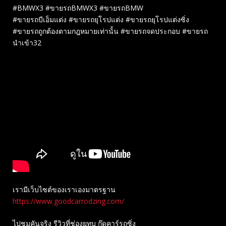
#BMWX3 #ขายรถBMWX3 #ขายรถBMW
#ขายรถบีเอ็มแต่ง #ขายรถยุโรปแต่ง #ขายรถยุโรปแต่งซิ่ง
#ขายรถถูกต้องตามกฎหมายเท่านั้น #ขายรถจดประกอบ #ขายรถ
นำเข้า32
เรามีเว็บไซต์ของเราเองมาตรฐาน
https://www.goodcarrodzing.com/
ไปชมคันจริง รีวิวที่ช่องยู​ทูบ​ กู๊ดคาร์รถซิ่ง