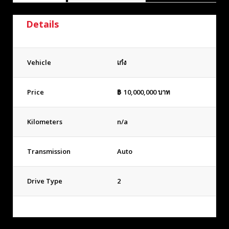
Details
Vehicle
เก๋ง
Price
฿
10,000,000
บาท
Kilometers
n/a
Transmission
Auto
Drive Type
2