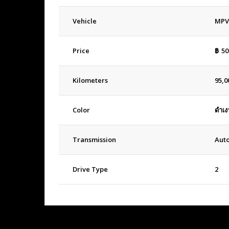
Vehicle
MPV
Price
฿
50
Kilometers
95,0
Color
ดำเง
Transmission
Aut
Drive Type
2