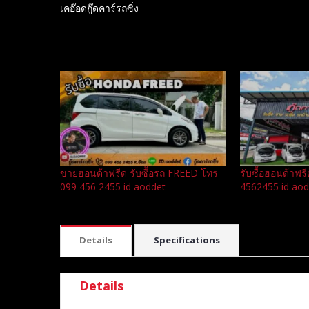
เคอ๊อดกู๊ดคาร์รถซิ่ง
Related
ขายฮอนด้าฟรีด รับซื้อรถ FREED โทร
รับซื้อฮอนด้าฟ
099 456 2455 id aoddet
4562455 id aod
Details
Specifications
Details