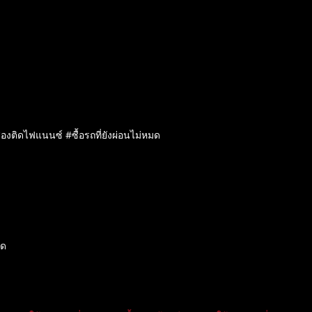
สองติดไฟแนนซ์ #ซื้อรถที่ยังผ่อนไม่หมด
มด