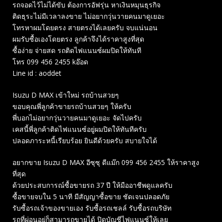
รถจอดไว้ไม่ได้ขับ ต้องการอัฟรุ่น หาเงินหมุนธุรกิจ
ติดธุระไม่มีเวลาลงขาย ไม่อยากวุ่นวายคนมาดูเยอะ
โทรหาผมโดยตรง สายตรงได้เลยครับ จบแน่นอน
ผมรับซื้อเองโดยตรง ลูกค้าจึงได้ราคาสูงที่สุด
ซื้อง่าย จ่ายสด รถติดไฟแนนซ์ผมปิดให้ทันที
โทร 099 456 2455 kอ๊อด
Line id : aoddet
Isuzu D MAX เข้าใหม่ รถบ้านสวยๆ
ขอบคุณพี่ลูกค้าขายรถบ้านสวยๆ ให้ครับ
พี่บอกไม่อยากวุ่นวายคนมาดูเยอะ จัดไปครับ
เคสนี้พี่ลูกค้าติดไฟแนนซ์อยู่ผมปิดให้ทันทีครับ
ปลอดภาระหนี้เรียบร้อย ยินดีด้วยครับ สบายใจได้
อยากขาย Isuzu D MAX อีซุซุ ดีแม๊ก 099 456 2455 ให้ราคาสูง
ที่สุด
ด้วยประสบการณ์ซื้อขายรถ 37 ปี ให้มืออาชีพดูแลครับ
ซื้อขายจบใน 5 นาที มีสัญญาซื้อขาย ชัดเจนปลอดภัย
รับซื้อรถเจ้าของขายเอง รับซื้อรถเชลล์ รับซื้อรถบริษัท
รถที่ผ่อนอยู่ก็สามารถขายได้ ปิดบัญชีไฟแนนซ์ให้เลย