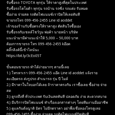
รับซื้อรถ TOYOTA ทุกรุ่น ให้ราคาสูงที่สุดในประเทศ
รับซื้อรถโตโยต้า ทุกรุ่น รถบ้าน รถซิ่ง รถแต่ง รับหมด
ซื้อง่าย จ่ายสด รถติดไฟแนนซ์เราปิดให้เลยทันที
ขายรถโทร 099-456-2455 Line id aoddet
เจ้าของร้านรับซื้อตรงให้ราคาสูง ตัดสินใจซื้อเอง
รับซื้อรถกับเชลล์โชว์รูม พ่อค้า นายหน้า บริษัท
แนะนำมามีค่าแนะนำให้ 5,000 – 50,000 บาท
ต้องการขายรถ โทร 099-456-2455 kอ๊อด
คลิ๊กลิงค์นี้เข้าไลน์นะ
https://bit.ly/3cEo05T
ขั้นตอนขายรถ ทำได้ง่ายมากๆ ตามนี้เลย
1.) โทรหาเรา 099-456-2455 แอ๊ด Line id aoddet แจ้งราย
ละเอียดรถ ส่งรูปรถ สำเนารถ รุ่น ปี ไมล์
2.) มีราคาในใจบอกได้เลย ถ้าราคาตรงกัน เราซื้อเลย ซื้อง่าย จ่าย
สด
3.) ดูรถถึงที่ ทั่วประเทศ รับเงินสดทันที ปลอดภัย ง่าย สะดวกสบาย
4.) มีบริการปิดไฟแนนซ์ ทำเรื่องเอกสารต่างๆ โดยทีมงานมืออาชีพ
5.) ดูแลกันดั่งญาติ มิตร ไม่มีกดราคา อย่าพึ่งเชื่อลองโทรดูเลย
099-456-2455 ซื้อง่าย จ่ายสด รถติดไฟแนนซ์ปิดทันที