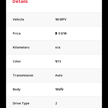
Details
Vehicle
รถ MPV
Price
฿
0
บาท
Kilometers
n/a
Color
ขาว
Transmission
Auto
Body
รถเก๋ง
Drive Type
2