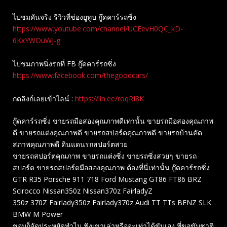
ไปชมคันจริง รีวิวที่ช่องยู​ทูบ​ กู๊ดคาร์รถซิ่ง
https://www.youtube.com/channel/UCEevH0QC_kD-
6KxYWOuWJ-g
ไปชมภาพนิ่งรถที่ FB กู๊ดคาร์รถซิ่ง
https://www.facebook.com/thegoodcars/
กดลิงก์เลยเข้าไลน์ :
https://lin.ee/roqRI8K
กู๊ดคาร์รถซิ่ง ขายรถมือสองคุณภาพดีเท่านั้น ขายรถมือสองคุณภาพ
ดี ขายรถแต่งคุณภาพดี ขายรถสปอร์ตคุณภาพดี ขายรถบ้านคัด
สภาพคุณภาพดี ดินแดนรถสปอร์ตสวย
ขายรถสปอร์ตคุณภาพ ขายรถแต่งซิ่ง ขายรถซิ่งสวยๆ ขายรถ
สปอร์ต ขายรถสปอร์ตมือสองคุณภาพ ต้องที่นี่เท่านั้น กู๊ดคาร์รถซิ่ง
GTR R35 Porsche 911 718 Ford Mustang GT86 FT86 BRZ
Scirocco Nissan350z Nissan370z FairladyZ
350z 370Z Fairlady350z Fairlady370z Audi TT TTs BENZ SLK
BMW M Power
ชอบก็จัดประหยัดทำไม ฟังเขาเล่าหรือจะเท่าได้ขับเอง พี่ขอขับชาติ