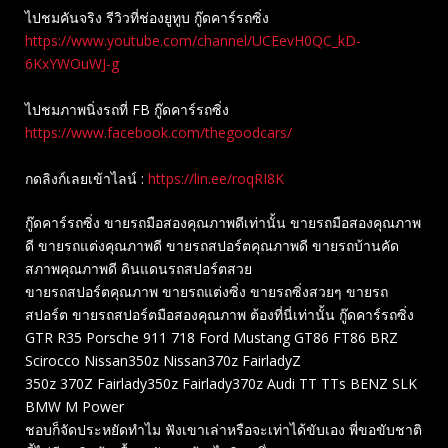
ไปชมคันจริง รีวิวที่ช่องยู​ทูบ​ กู๊ดคาร์รถซิ่ง
https://www.youtube.com/channel/UCEevH0QC_kD-
6KxYWOuWJ-g
ไปชมภาพนิ่งรถที่ FB กู๊ดคาร์รถซิ่ง
https://www.facebook.com/thegoodcars/
กดลิงก์เลยเข้าไลน์ :
https://lin.ee/roqRI8K
กู๊ดคาร์รถซิ่ง ขายรถมือสองคุณภาพดีเท่านั้น ขายรถมือสองคุณภาพ
ดี ขายรถแต่งคุณภาพดี ขายรถสปอร์ตคุณภาพดี ขายรถบ้านคัด
สภาพคุณภาพดี ดินแดนรถสปอร์ตสวย
ขายรถสปอร์ตคุณภาพ ขายรถแต่งซิ่ง ขายรถซิ่งสวยๆ ขายรถ
สปอร์ต ขายรถสปอร์ตมือสองคุณภาพ ต้องที่นี่เท่านั้น กู๊ดคาร์รถซิ่ง
GTR R35 Porsche 911 718 Ford Mustang GT86 FT86 BRZ
Scirocco Nissan350z Nissan370z FairladyZ
350z 370Z Fairlady350z Fairlady370z Audi TT TTs BENZ SLK
BMW M Power
ชอบก็จัดประหยัดทำไม ฟังเขาเล่าหรือจะเท่าได้ขับเอง พี่ขอขับชาติ