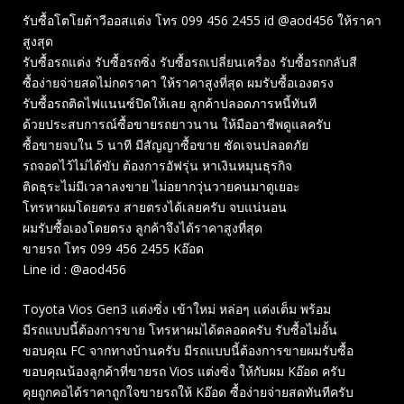
รับซื้อโตโยต้าวีออสแต่ง โทร 099 456 2455 id @aod456 ให้ราคา
สูงสุด
รับซื้อรถแต่ง รับซื้อรถซิ่ง รับซื้อรถเปลี่ยนเครื่อง รับซื้อรถกลับสี
ซื้อง่ายจ่ายสดไม่กดราคา ให้ราคาสูงที่สุด ผมรับซื้อเองตรง
รับซื้อรถติดไฟแนนซ์ปิดให้เลย ลูกค้าปลอดภารหนี้ทันที
ด้วยประสบการณ์ซื้อขายรถยาวนาน ให้มืออาชีพดูแลครับ
ซื้อขายจบใน 5 นาที มีสัญญาซื้อขาย ชัดเจนปลอดภัย
รถจอดไว้ไม่ได้ขับ ต้องการอัฟรุ่น หาเงินหมุนธุรกิจ
ติดธุระไม่มีเวลาลงขาย ไม่อยากวุ่นวายคนมาดูเยอะ
โทรหาผมโดยตรง สายตรงได้เลยครับ จบแน่นอน
ผมรับซื้อเองโดยตรง ลูกค้าจึงได้ราคาสูงที่สุด
ขายรถ โทร 099 456 2455 Kอ๊อด
Line id : @aod456
Toyota Vios Gen3 แต่งซิ่ง เข้าใหม่ หล่อๆ แต่งเต็ม พร้อม
มีรถแบบนี้ต้องการขาย โทรหาผมได้ตลอดครับ รับซื้อไม่อั้น
ขอบคุณ FC จากทางบ้านครับ มีรถแบบนี้ต้องการขายผมรับซื้อ
ขอบคุณน้องลูกค้าที่ขายรถ Vios แต่งซิ่ง ให้กับผม Kอ๊อด ครับ
คุยถูกคอได้ราคาถูกใจขายรถให้ Kอ๊อด ซื้อง่ายจ่ายสดทันทีครับ