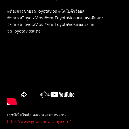
#ต้องการขายรถToyotaVios #โตโยต้าวีออส
#ขายรถToyotaVios #ขายToyotaVios #ขายรถมือสอง
#ขายรถToyotaVios #ขายToyotaViosแต่ง #ขาย
รถToyotaViosแต่ง
เรามีเว็บไซต์ของเราเองมาตรฐาน
https://www.goodcarrodzing.com/