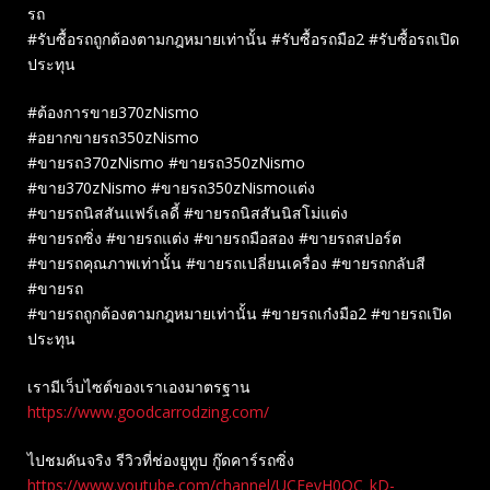
รถ
#รับซื้อรถถูกต้องตามกฎหมายเท่านั้น #รับซื้อรถมือ2 #รับซื้อรถเปิด
ประทุน
#ต้องการขาย370zNismo
#อยากขายรถ350zNismo
#ขายรถ370zNismo #ขายรถ350zNismo
#ขาย370zNismo #ขายรถ350zNismoแต่ง
#ขายรถนิสสันแฟร์เลดี้ #ขายรถนิสสันนิสโม่แต่ง
#ขายรถซิ่ง #ขายรถแต่ง #ขายรถมือสอง #ขายรถสปอร์ต
#ขายรถคุณภาพเท่านั้น #ขายรถเปลี่ยนเครื่อง #ขายรถกลับสี
#ขายรถ
#ขายรถถูกต้องตามกฎหมายเท่านั้น #ขายรถเก๋งมือ2 #ขายรถเปิด
ประทุน
เรามีเว็บไซต์ของเราเองมาตรฐาน
https://www.goodcarrodzing.com/
ไปชมคันจริง รีวิวที่ช่องยู​ทูบ​ กู๊ดคาร์รถซิ่ง
https://www.youtube.com/channel/UCEevH0QC_kD-