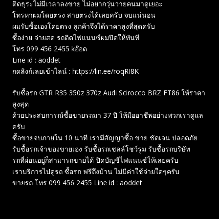
ติดธุระไม่มีเวลาลงขาย ไม่อยากวุ่นวายคนมาดูเยอะ
โทรหาผมโดยตรง สายตรงได้เลยครับ จบแน่นอน
ผมรับซื้อเองโดยตรง ลูกค้าจึงได้ราคาสูงที่สุดครับ
ซื้อง่าย จ่ายสด รถติดไฟแนนซ์ผมปิดให้ทันที
โทร 099 456 2455 kอ๊อด
Line id : aoddet
กดลิงก์เลยเข้าไลน์ : https://lin.ee/roqRI8K
รับซื้อรถ GTR R35 350z 370z Audi Scirocco BRZ FT86 ให้ราคา
สูงสุด
ด้วยประสบการณ์ซื้อขายรถมา 37 ปี ให้มืออาชีพอย่างพวกเราดูแล
ครับ
ซื้อขายจบภายใน 10 นาที เรามีสัญญาซื้อ ขาย ชัดเจน ปลอดภัย
รับซื้อรถเจ้าของขายเอง รับซื้อรถเชลล์โชว์รูม รับซื้อรถบริษัท
รถที่ผ่อนอยู่ก็สามารถขายได้ ปิดบัญชีไฟแนนซ์ให้เลยครับ
เราบริการไปดูรถ ซื้อรถ ฟรีถึงบ้าน ไม่มีค่าใช้จ่ายใดๆครับ
ขายรถ โทร 099 456 2455 Line id : aoddet