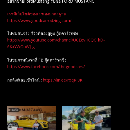
อยากขายFordMustang รับซื้อ FORD MUSTANG
เรามีเว็บไซต์ของเราเองมาตรฐาน
https://www.goodcarrodzing.com/
ไปชมคันจริง รีวิวที่ช่องยู​ทูบ​ กู๊ดคาร์รถซิ่ง
https://www.youtube.com/channel/UCEevH0QC_kD-
6KxYWOuWJ-g
ไปชมภาพนิ่งรถที่ FB กู๊ดคาร์รถซิ่ง
https://www.facebook.com/thegoodcars/
กดลิงก์เลยเข้าไลน์ :
https://lin.ee/roqRI8K
Related