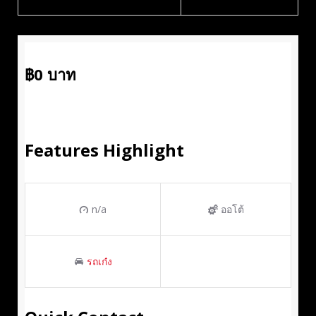
฿
0
บาท
Features Highlight
n/a
ออโต้
รถเก๋ง