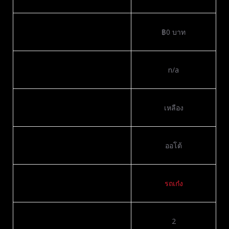
Price
฿
0
บาท
Kilometers
n/a
Color
เหลือง
Transmission
ออโต้
Body
รถเก๋ง
Drive Type
2