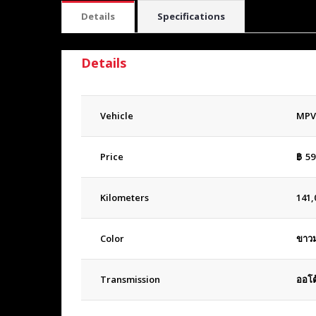
Details
Specifications
Details
Vehicle
MPV
Price
฿
59
Kilometers
141,
Color
ขาวม
Transmission
ออโต