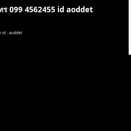
 โทร 099 4562455 id aoddet
e id : aoddet