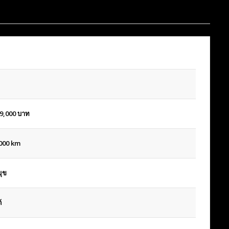
9,000
บาท
000 km
ุข
้