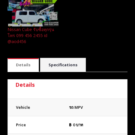
Nissan Cube รับซื้อทุกรุ่น
โทร 099 456 2455 id
@aod456
Details
Specifications
Details
Vehicle
รถ MPV
Price
฿
0
บาท