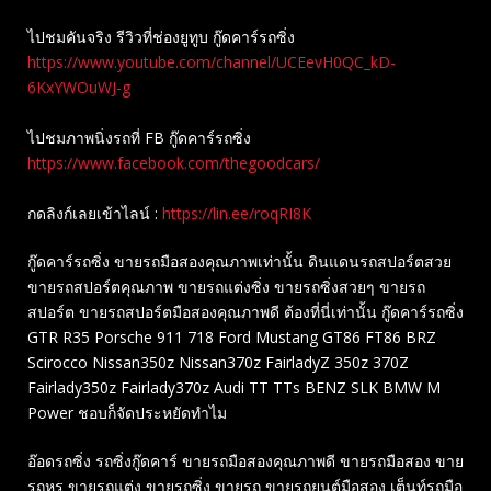
ไปชมคันจริง รีวิวที่ช่องยู​ทูบ​ กู๊ดคาร์รถซิ่ง
https://www.youtube.com/channel/UCEevH0QC_kD-
6KxYWOuWJ-g
ไปชมภาพนิ่งรถที่ FB กู๊ดคาร์รถซิ่ง
https://www.facebook.com/thegoodcars/
กดลิงก์เลยเข้าไลน์ :
https://lin.ee/roqRI8K
กู๊ดคาร์รถซิ่ง ขายรถมือสองคุณภาพเท่านั้น ดินแดนรถสปอร์ตสวย
ขายรถสปอร์ตคุณภาพ ขายรถแต่งซิ่ง ขายรถซิ่งสวยๆ ขายรถ
สปอร์ต ขายรถสปอร์ตมือสองคุณภาพดี ต้องที่นี่เท่านั้น กู๊ดคาร์รถซิ่ง
GTR R35 Porsche 911 718 Ford Mustang GT86 FT86 BRZ
Scirocco Nissan350z Nissan370z FairladyZ 350z 370Z
Fairlady350z Fairlady370z Audi TT TTs BENZ SLK BMW M
Power ชอบก็จัดประหยัดทำไม
อ๊อดรถซิ่ง รถซิ่งกู๊ดคาร์ ขายรถมือสองคุณภาพดี ขายรถมือสอง ขาย
รถหรู ขายรถแต่ง ขายรถซิ่ง ขายรถ ขายรถยนต์มือสอง เต็นท์รถมือ