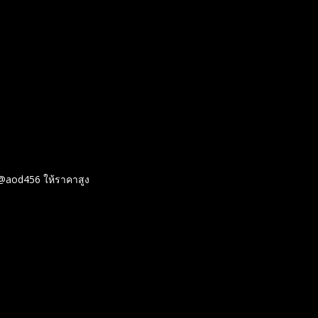
d @aod456 ให้ราคาสูง