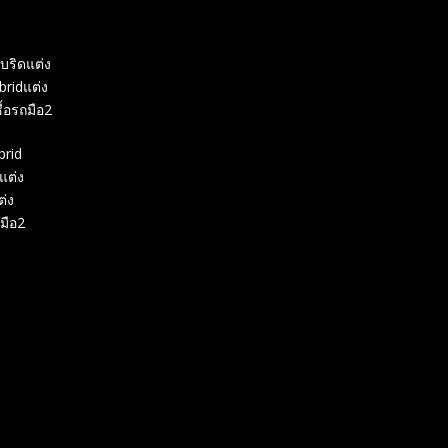
ฮบริดแต่ง
ridแต่ง
ื้อรถมือ2
rid
แต่ง
่ง
มือ2