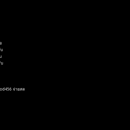
อ
ับ
บ
ับ
aod456 จ่ายสด