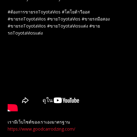
#ต้องการขายรถToyotaVios #โตโยต้าวีออส
#ขายรถToyotaVios #ขายToyotaVios #ขายรถมือสอง
#ขายรถToyotaVios #ขายToyotaViosแต่ง #ขาย
รถToyotaViosแต่ง
เรามีเว็บไซต์ของเราเองมาตรฐาน
https://www.goodcarrodzing.com/