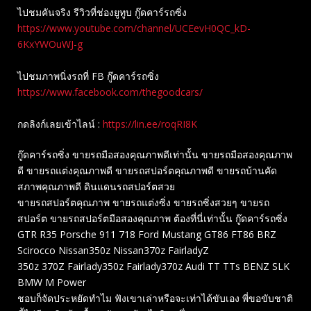
ไปชมคันจริง รีวิวที่ช่องยู​ทูบ​ กู๊ดคาร์รถซิ่ง
https://www.youtube.com/channel/UCEevH0QC_kD-
6KxYWOuWJ-g
ไปชมภาพนิ่งรถที่ FB กู๊ดคาร์รถซิ่ง
https://www.facebook.com/thegoodcars/
กดลิงก์เลยเข้าไลน์ :
https://lin.ee/roqRI8K
กู๊ดคาร์รถซิ่ง ขายรถมือสองคุณภาพดีเท่านั้น ขายรถมือสองคุณภาพ
ดี ขายรถแต่งคุณภาพดี ขายรถสปอร์ตคุณภาพดี ขายรถบ้านคัด
สภาพคุณภาพดี ดินแดนรถสปอร์ตสวย
ขายรถสปอร์ตคุณภาพ ขายรถแต่งซิ่ง ขายรถซิ่งสวยๆ ขายรถ
สปอร์ต ขายรถสปอร์ตมือสองคุณภาพ ต้องที่นี่เท่านั้น กู๊ดคาร์รถซิ่ง
GTR R35 Porsche 911 718 Ford Mustang GT86 FT86 BRZ
Scirocco Nissan350z Nissan370z FairladyZ
350z 370Z Fairlady350z Fairlady370z Audi TT TTs BENZ SLK
BMW M Power
ชอบก็จัดประหยัดทำไม ฟังเขาเล่าหรือจะเท่าได้ขับเอง พี่ขอขับชาติ