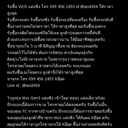
รับซื้อ VIOS แต่งซิ่ง โทร 099 456 2455 id @aod456 ให้ราคา
สูงสุด
รับซื้อรถแต่ง รับซื้อรถซิ่ง รับซื้อรถเปลี่ยนเครื่อง รับซื้อรถกลับสี
ซื้อง่ายจ่ายสดไม่กดราคา ให้ราคาสูงที่สุด ผมรับซื้อเองตรง
รับซื้อรถติดไฟแนนซ์ปิดให้เลย ลูกค้าปลอดภารหนี้ทันที
ด้วยประสบการณ์ซื้อขายรถยาวนาน ให้มืออาชีพดูแลครับ
ซื้อขายจบใน 5 นาที มีสัญญาซื้อขาย ชัดเจนปลอดภัย
รถจอดไว้ไม่ได้ขับ ต้องการอัฟรุ่น หาเงินหมุนธุรกิจ
ติดธุระไม่มีเวลาลงขาย ไม่อยากวุ่นวายคนมาดูเยอะ
โทรหาผมโดยตรง สายตรงได้เลยครับ จบแน่นอน
ผมรับซื้อเองโดยตรง ลูกค้าจึงได้ราคาสูงที่สุด
ขายรถ โทร 099 456 2455 Kอ๊อด
Line id : @aod456
Toyota Vios Gen3 แต่งซิ่ง เข้าใหม่ หล่อๆ แต่งเต็ม พร้อม
มีรถแบบนี้ต้องการขาย โทรหาผมได้ตลอดครับ รับซื้อไม่อั้น
ขอบคุณ FC จากทางบ้านครับ มีรถแบบนี้ต้องการขายผมรับซื้อ
ขอบคุณน้องลูกค้าที่ขายรถ Vios แต่งซิ่ง ให้กับผม Kอ๊อด ครับ
คุยถูกคอได้ราคาถูกใจขายรถให้ Kอ๊อด ซื้อง่ายจ่ายสดทันทีครับ