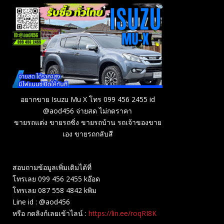
อยากขาย Isuzu Mu X โทร 099 456 2455 id
@aod456 จ่ายสด ไม่กดราคา
ขายรถแต่ง ขายรถซิ่ง ขายรถบ้าน รถเจ้าของขาย
เอง ขายรถกลับสี
สอบถามข้อมูลเพิ่มเติมได้ที่
โทรเลย 099 456 2455 kอ๊อด
โทรเลย 087 558 4842 kพิม
Line id : @aod456
หรือ กดลิงก์เลยเข้าไลน์ :
https://lin.ee/roqRI8K