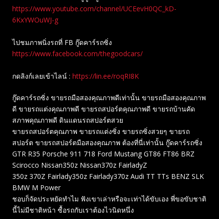
https://www.youtube.com/channel/UCEevH0QC_kD-
6KxYWOuWJ-g
ไปชมภาพนิ่งรถที่ FB กู๊ดคาร์รถซิ่ง
https://www.facebook.com/thegoodcars/
กดลิงก์เลยเข้าไลน์ :
https://lin.ee/roqRI8K
กู๊ดคาร์รถซิ่ง ขายรถมือสองคุณภาพดีเท่านั้น ขายรถมือสองคุณภาพ
ดี ขายรถแต่งคุณภาพดี ขายรถสปอร์ตคุณภาพดี ขายรถบ้านคัด
สภาพคุณภาพดี ดินแดนรถสปอร์ตสวย
ขายรถสปอร์ตคุณภาพ ขายรถแต่งซิ่ง ขายรถซิ่งสวยๆ ขายรถ
สปอร์ต ขายรถสปอร์ตมือสองคุณภาพ ต้องที่นี่เท่านั้น กู๊ดคาร์รถซิ่ง
GTR R35 Porsche 911 718 Ford Mustang GT86 FT86 BRZ
Scirocco Nissan350z Nissan370z FairladyZ
350z 370Z Fairlady350z Fairlady370z Audi TT TTs BENZ SLK
BMW M Power
ชอบก็จัดประหยัดทำไม ฟังเขาเล่าหรือจะเท่าได้ขับเอง พี่ขอขับชาติ
นี้ไม่มีชาติหน้า ซื้อรถกับเราต้องไวนิดหนึ่ง