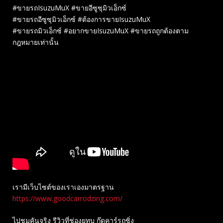
#ขายรถIsuzuMuX #ขายอีซูซุมิวเอ็กซ์
#ขายรถอีซูซุมิวเอ็กซ์ #ต้องการขายIsuzuMuX
#ขายรถมิวเอ็กซ์ #อยากขายIsuzuMuX #ขายรถถูกต้องตาม
กฎหมายเท่านั้น
เรามีเว็บไซต์ของเราเองมาตรฐาน
https://www.goodcarrodzing.com/
ไปชมคันจริง รีวิวที่ช่องยู​ทูบ​ กู๊ดคาร์รถซิ่ง