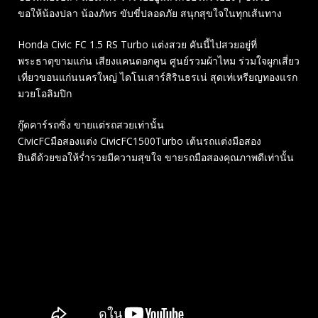
ขอให้น้องปลา น้องภัทร ขับขี่ปลอดภัย สนุกสุขใจในทุกเส้นทาง
Honda Civic FC 1.5 RS Turbo แต่งสวย คันนี้ไปสวยอยู่ที่
พระธาตุขามแก่น เสียงแคนดอกคูน ศูนย์รวมผ้าไหม ร่วมใจผูกเสี่ยว
เที่ยวขอนแก่นนครใหญ่ ไดโนเสาร์สิรินธรเน่ สุดเท่เหรียญทองแรก
มวยโอลิมปิก
กู๊ดคาร์รถซิ่ง ขายแต่รถสวยเท่านั้น
CivicFCมือสองแต่ง CivicFC1500Turbo เต้นรถแต่งมือสอง
ยินดีด้วยขอให้ร่ำรวยมีความสุขใจ ขายรถมือสองคุณภาพดีเท่านั้น