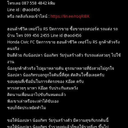
โทรเลย 087 558 4842 kพิม
Line id : @aod456
หรือ กดลิงก์เลยเข้าไลน์ :
https://lin.ee/roqRI8K
ฮอนด้าซีวิค เทอร์โบ RS ปิดการขาย ซื้อขายรถสปอร์ต รถแต่ง รถ
บ้าน โทร 099 456 2455 Line id @aod456
Honda Civic FC ปิดการขาย ฮอนด้าซีวิค เทอร์โบ RS ลูกค้าตัวจริง
คนจริง
ยินดีด้วย กับน้องปลา น้องภัทร วัยรุ่นสร้างตัว รับรถแต่งสวยๆ ไปใช้
งาน
น้องลูกค้าตัวจริง ไปดูมาหลายคัน ดูรถมาหลายที่ยังสวยไม่ถูกใจ
น้องปลา น้องภัทรบอกถูกใจคันนี้ที่สุด ตัดสินใจซื้อเลยครับ
ขอบคุณที่เชื่อมั่นในการคัดรถของ Kอ๊อด ครับ
หารถสวยๆ มาหา Kอ๊อด รับประกันสมหวัง
คิดนานเพื่อนเอาไปขับกันหมดแล้ว
ฟังเขาเล่าหรือจะเท่าได้ขับเอง
ชอบก็จัดประหยัดทำไม
ขอให้น้องปลา น้องภัทร วัยรุ่นสร้างตัว มีความสุขกับรถคันนี้
ขอให้น้องปลา น้องภัทร ร่ำรวยอยู่แล้วก็ขอให้รวยยิ่งๆ ขึ้นไป