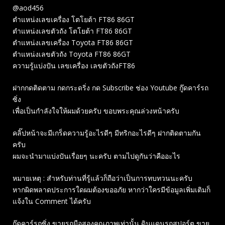
@aod456
ตำแหน่งเลขเครื่อง โตโยต้า FT86 86GT
ตำแหน่งเลขตัวถัง โตโยต้า FT86 86GT
ตำแหน่งเลขเครื่อง​ Toyota FT86 86GT
ตำแหน่งเลขตัวถัง​ Toyota FT86 86GT
ความรู้แบ่งปัน เลขเครื่อง เลขตัวถังFT86
ฝากกดติดตาม กดกระดริ่ง กด Subscribe ช่อง Youtube กู๊ดคาร์รถ
ซิ่ง
เพื่อเป็นกำลังใจให้ผมด้วยครับ ขอบพระคุณล่วงหน้าครับ
คลิ๊ปหน้าจะมีเกร็ดความรู้อะไรดีๆ มีทริกอะไรดีๆ ฝากติดตามกัน
ครับ
ผมจะนำมาแบ่งปันเรื่อยๆ นะครับ ตามไปดูกันว่าคืออะไร
หมายเหตุ : สำหรับท่านที่รู้แล้วก็ถือว่าเป็นการทบทวนนะครับ
หากผิดพลาดประการใดผมต้องขออภัย หากว่าใครมีข้อมูลเพิ่มเติมก็
แจ้งใน Comment ได้ครับ
กู๊ดคาร์รถซิ่ง ขายรถมือสองคุณภาพเท่านั้น ดินแดนรถสปอร์ต ขาย