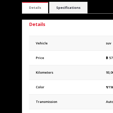
Details
Specifications
Details
Vehicle
suv
Price
฿
57
Kilometers
93,0
Color
ขาวม
Transmission
Aut