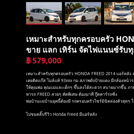
เหมาะสำหรับทุกครอบครัว HON
ขาย แลก เทิร์น จัดไฟแนนซ์รับ
฿
579,000
บาท
เหมาะสำหรับทุกครอบครัว HONDA FREED 2014 แอร์หลัง สวย
เคยติดแก๊ส ไมล์แท้ 93xxx กม สภาพดั่งป้ายแดง มีกล้องหน้าร
ให้คุณพ่อ คุณแม่และเด็กๆ ขึ้นลงได้สะดวก สบายมากขึ้น ภ
หารถ FREED สวยๆ คัดพิเศษ ต้องมาที่ กู๊ดคาร์รถซิ่ง
พ่อบ้านแม่บ้านยุคนี้ต้องมี รถครอบครัวไซร์มินิคล่องตัวสุดๆ ใ
ไปชมคลิ๊ปรีวิว Honda Freed มีแอร์หลัง