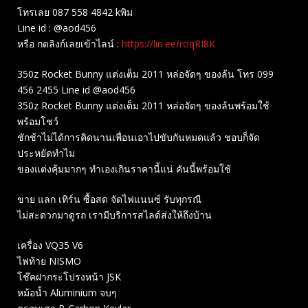
โทรเลย 087 558 4842 kพิม
Line id : @aod456
หรือ กดลิงก์เลยเข้าไลน์ :
https://lin.ee/roqRI8K
350z Rocket Bunny แต่งเต็ม 2011 หล่อจัดๆ ของล้น โทร 099
456 2455 Line id @aod456
350z Rocket Bunny แต่งเต็ม 2011 หล่อจัดๆ ของล้นพร้อมใช้
พร้อมโชว์
ชักช้าไม่ได้การคิดนานเพื่อนเอาไปขับกันหมดแล้ว ชอบก็จัด
ประหยัดทำไม
ของแต่งคุ้มมากๆ ทำเองเกินราคานี้แน่ คันนี้พร้อมใช้
ขาย แลก เทิร์น ซื้อสด จัดไฟแนนซ์ รับทุกรณี
ไม่สะดวกมาดูรถ เรามีบริการสไลด์ส่งให้ถึงบ้าน
เครื่อง VQ35 V6
ไฟท้าย NISMO
โช๊คฝากระโปรงหน้า JSK
หม้อน้ำ Aluminium จบๆ