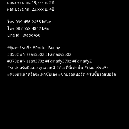
ผ่อนประมาณ 19,xxx บ. 5ปี
ผ่อนประมาณ 23,xxx บ. 4ปี
โทร 099 456 2455 kอ๊อด
โทร 087 558 4842 kพิม
Line id : @aod456
#กู๊ดคาร์รถซิ่ง #RocketBunny
#350z #Nissan350z #Fairlady350z
#370z #Nissan370z #Fairlady370z #FairladyZ
#รถสปอร์ตมือสองคุณภาพดี #ต้องที่นี่เท่านั้น #กู๊ดคาร์รถซิ่ง
#ฟังเขาเล่าหรือจะเท่าขับเอง #ขายรถสปอร์ต #รับซื้อรถสปอร์ต