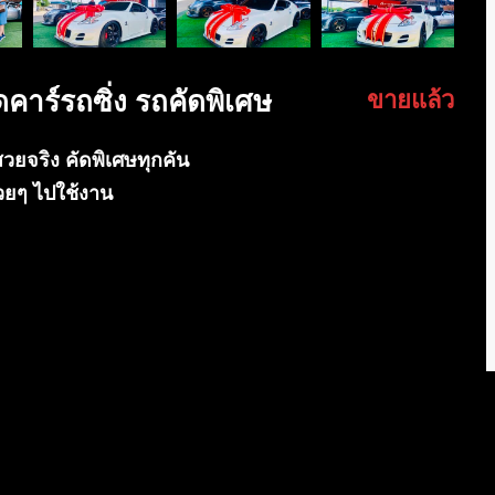
กู๊ดคาร์รถซิ่ง รถคัดพิเศษ
ขายแล้ว
รถสวยจริง คัดพิเศษทุกคัน
ถสวยๆ ไปใช้งาน