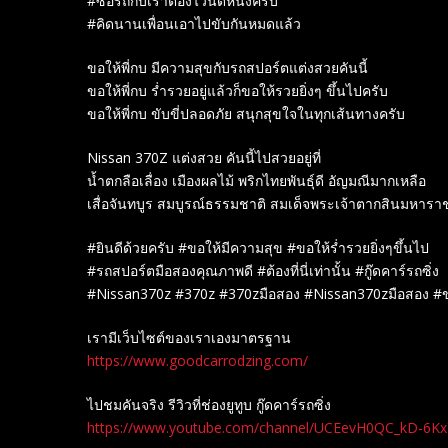
#ซื้อรถกับเราต้องไวนิดหนึ่งครับ
#คิดนานเพื่อนเอาไปขับกันหมดแล้ว
ขอให้พี่กบ มีความสุขกับรถสปอร์ตแต่งสวยคันนี้
ขอให้พี่กบ ร่ำรวยอยู่แล้วก็ขอให้รวยยิ่งๆ ขึ้นไปครับ
ขอให้พี่กบ ขับขี่ปลอดภัย สนุกสุขใจในทุกเส้นทางครับ
Nissan 370Z แต่งสวย คันนี้ไปสวยอยู่ที่
น้ำตกลือเลื่อง เมืองผลไม้ พริกไทยพันธุ์ดี อัญมณีมากเหลือ
เสื่อจันทบูร สมบูรณ์ธรรมชาติ สมเด็จพระเจ้าตากสินมหาราช ร
#ยินดีด้วยครับ #ขอให้มีความสุข #ขอให้ร่ำรวยยิ่งๆขึ้นไป
#รถสปอร์ตมือสองคุณภาพดี #ต้องที่นี่เท่านั้น #กู๊ดคาร์รถซิ่ง
#Nissan370z #370z #370zมือสอง #Nissan370zมือสอง #
เรามีเว็บไซต์ของเราเองมาตรฐาน
https://www.goodcarrodzing.com/
ไปชมคันจริง รีวิวที่ช่องยู​ทูบ​ กู๊ดคาร์รถซิ่ง
https://www.youtube.com/channel/UCEevH0QC_kD-6K