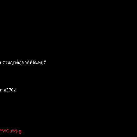
วมญาติกู้ชาติที่จันทบุรี
ขาย370z
xYWOuWJ-g