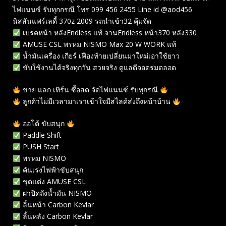
ไฟแนนซ์ รับทุกกรณี โทร 099 456 2455 Line id @aod456
นิสสันแฟร์เลดี้ 370z 2009 รถนำเข้า32 คุ้มจัด
เบรคหน้า หลังEndless แท้ จานEndless หน้า370 หลัง330
AMUSE CSL พรหม NISMO Max 20 W WORK แท้
น้ำมันเครื่อง เกียร์ เฟืองท้ายเปลี่ยนมาใหม่เอาใช้ยาว
ขับใช้งานได้จริงทุกวัน สวยจริง ดูแลดีจอดร่มตลอด
ขาย แลก เทิร์น ซื้อสด จัดไฟแนนซ์ รับทุกรณี
ลูกค้าไม่มีเวลามาเราเข้าใจมีสไลด์ส่งถึงหน้าบ้าน
ออโต้ ขับสนุก
Paddle Shift
PUSH Start
พรหม NISMO
คันเร่งไฟฟ้าขับสนุก
ชุดแต่ง AMUSE CSL
ฝาปิดถังน้ำมัน NISMO
ลิ้นหน้า Carbon Kevlar
ลิ้นหลัง Carbon Kevlar