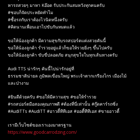
หารถสวยๆ มาหา Kอ๊อด รับประกันสมหวังทุกคนครับ
#ชอบก็จัดประหยัดทำไม
#ซื้อรถกับเราต้องไวนิดหนึ่งครับ
#คิดนานเพื่อนเอาไปขับกันหมดแล้ว
ขอให้น้องลูกค้า มีความสุขกับรถสปอร์ตแต่งสวยคันนี้
ขอให้น้องลูกค้า ร่ำรวยอยู่แล้วก็ขอให้รวยยิ่งๆ ขึ้นไปครับ
ขอให้น้องลูกค้า ขับขี่ปลอดภัย สนุกสุขใจในทุกเส้นทางครับ
Audi TTS น่ารักๆ คันนี้ไปน่ารักอยู่ที่
ธรรมชาติน่ายล ภูมิพลเขื่อนใหญ่ พระเจ้าตากเกรียงไกร เมืองไม้
และป่างาม
#ยินดีด้วยครับ #ขอให้มีความสุข #ขอให้ร่ำรวย
#รถสปอร์ตมือสองคุณภาพดี #ต้องที่นี่เท่านั้น #กู๊ดคาร์รถซิ่ง
#AudiTTs #AudiTT #อาวดี้ทีทีเอส #ออดี้ทีทีเอส #ขายอาวดี้
เรามีเว็บไซต์ของเราเองมาตรฐาน
https://www.goodcarrodzing.com/