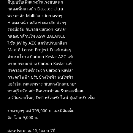
มีปุ่มปรับเพิ่มแรงม้าแรงขับสนุก
กล่องเพิ่มแรงม้า Datatec Ultra
พวงมาลัย Multifunction ครบๆ
H แดง หน้า หลัง พวงมาลัย สวยๆ
รองมือจับ กันรอย Carbon Kavlar
กล่องบาล๊านไฟ ASW BALANCE
โช๊ค JW by AZC สตรัทปรับเกลียว
Max18 Lenso Project D แท้ หล่อๆ
ฝากระโปรง Carbon Kevlar AZC แท้
ครอบกระจกข้าง Carbon Kavlar แท้
ฝาครอบสวิทช์กระจก Carbon Kavlar
กระจกไฟฟ้า ปรับข้างไฟฟ้า พับไฟฟ้า
แอร์เย็น เพลงเพราะ ขับทางไกลสบายๆ
หาอยู่รีบจัด อย่าคิดนานช้าอด รีบจองเชื่อผม
เกจ์วัดรอบใหญ่ Defi พร้อมชิปไลน์ ปุ่มสำหรับเซ็ต
ราคาถูกๆ แค่ 799,000 บ. เครดีจัดเต็ม
จัด โอน 9,000 บ.
ผ่อนประมาณ 15,1xx บ 7ปี