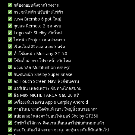
กล้องถอยหลังจากโรงงาน
กระจกไฟฟ้า ปรับข้างไฟฟ้า
เบรค Brembo 6 pot ใหญ่
กุญแจ Remote 2 ชุด ครบ
Logo หลัง Shelby เบิกใหม่
ไฟหน้า Projector สว่างมาก
เรือนไมล์ดิจิตอล สวยสปอร์ต
ค้ำโช๊คหน้า Mustang GT 5.0
โช๊คค้ำฝากระโปร่งหน้าเบิกใหม่
พวงมาลัย Multifuntion ครบชุด
กันชนหน้า Shelby Super Snake
จอ Touch Screen Navi ฟังก์ชั่นครบ
แอร์เย็น เพลงเพราะ ขับทางไกลสบาย
ล้อ Max NICHE TARGA ขอบ 20 แท้
เครื่องเล่นรองรับ Apple Carplay Android
ภายในเบาะหนังดำแท้ เบาะใหญ่นั่งสบายมากๆ
สปอยเลอร์หลังคาร์บอนไฟเบอร์ Shelby GT350
ชักช้าไม่ได้การ คิดนานเพื่อนเอาไปขับกันหมดแล้ว
ท่อปรับเสียงได้ จะเบา จะนุ่ม จะทุ้ม จะลั่นก็มันส์กันไป