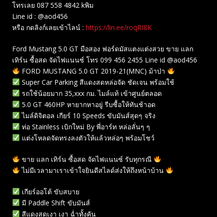
โทรเลย 087 558 4842 kพิม
Line id : @aod456
หรือ กดลิงก์เลยเข้าไลน์ :
https://lin.ee/roqRI8K
Ford Mustang 5.0 GT มือสอง ฟอร์ดมัสแตงแต่งสวย ขาย แลก
เทิร์น ซื้อสด จัดไฟแนนซ์ โทร 099 456 2455 Line id @aod456
FORD MUSTANG 5.0 GT 2019-21(MNC) ม้าป่า
Super Car Parking สีแดงสดหล่อจัด ชัดเจน พร้อมใช้
รถใช้น้อยมาก 35,xxx กม. ไมล์แท้ เข้าศูนย์ตลอด
5.0 GT 460HP หายากหาอยู่ รีบซื้อให้ทันช้าอด
ไมล์ดิจิตอล เกียร์ 10 Speeds ขับมันส์สุดๆ จริง
ท่อ Stainless เบิกใหม่ By พี่อาร์ท หล่อลั่นๆ ๆ
แต่งโหลดจัดทรงลงตัวให้แล้วหล่อๆ พร้อมโชว์
ขาย แลก เทิร์น ซื้อสด จัดไฟแนนซ์ รับทุกรณี
ไม่มีเวลามาเราเข้าใจยินดีสไลด์ส่งให้ถึงหน้าบ้าน
เกียร์ออโต้ ขับสบาย
มี Paddle Shift ขับมันส์
สีแดงสดเงา เงา ฉ่ำทั้งคัน