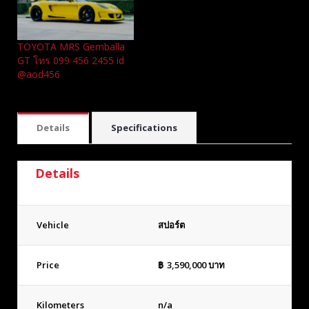
TOYOTA MRS Gemballa
GT โทร 099 456 2455 id
@aod456
Details
Specifications
Details
Vehicle
สปอร์ต
Price
฿
3,590,000
บาท
Kilometers
n/a