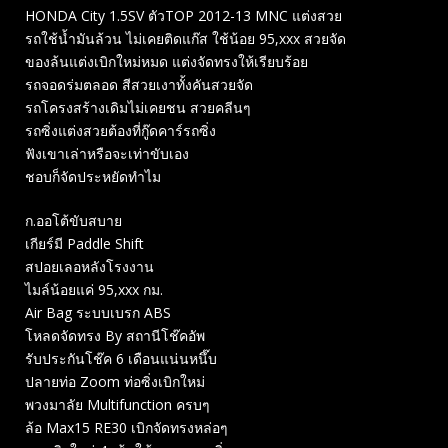
HONDA City 1.5SV ตัวTOP 2012-13 MNC แต่งสวย
รถใช้น้ำมันล้วน ไม่เคยติดแก๊ส ใช้น้อย 95,xxx สวยจัด
ของล้นแต่งเบิกใหม่หมด แต่งจัดทรงให้เรียบร้อย
รถจอดร่มตลอด สีสวยเงาทั้งคันสวยจัด
รถโครงสร้างเดิมไม่เคยชน สวยคลีนๆ
รถซิ่งแต่งสวยต้องที่กู๊ดคาร์รถซิ่ง
ฟังเขาเล่าหรือจะเท่าขับเอง
ชอบก็จัดประหยัดทำไม
ก.ออโต้ขับสบาย
เกียร์มี Paddle Shift
สปอยเลอหลังโรงงาน
ไมล์น้อยแค่ 95,xxx กม.
Air Bag ระบบเบรก ABS
โหลดจัดทรง By สถานีโช๊คอัพ
รับประกันโช๊ค 6 เดือนแน่นหนึ๊บ
ปลายท่อ Zoom ท่อซิ่งเบิกใหม่
พวงมาลัย Multifunction ครบๆ
ล้อ Max15 RE30 เบิกจัดทรงหล่อๆ