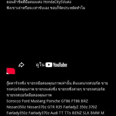
ฮอนดัาชิตตี้มือสองแต่ง HondaCitySVแต่ง
ฟังเขาเล่าหรือจะเท่าขับเอง ชอบก็จัดประหยัดทำไม
กู๊ดคาร์รถซิ่ง ขายรถมือสองคุณภาพเท่านั้น ดินแดนรถสปอร์ต ขาย
รถสปอร์ตคุณภาพ ขายรถแต่งซิ่ง ขายรถซิ่งสวยๆ ขายรถสปอร์ต
ขายรถสปอร์ตมือสองคุณภาพ
Scirocco Ford Mustang Porsche GT86 FT86 BRZ
Nissan350z Nissan370z GTR R35 FairladyZ 350z 370Z
Fairlady350z Fairlady370z Audi TT TTs BENZ SLK BMW M