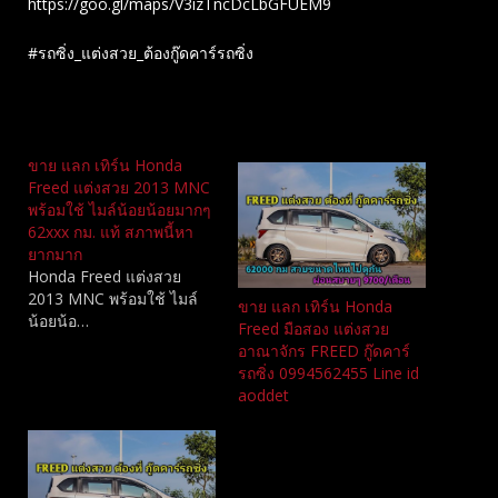
https://goo.gl/maps/V3izTncDcLbGFUEM9
#รถซิ่ง_แต่งสวย_ต้องกู๊ดคาร์รถซิ่ง
Related
ขาย แลก เทิร์น Honda
Freed แต่งสวย 2013 MNC​
พร้อมใช้ ไมล์น้อยน้อยมากๆ
62xxx กม. แท้​ สภาพนี้หา
ยากมาก
Honda Freed แต่งสวย
2013 MNC​ พร้อมใช้ ไมล์
ขาย แลก เทิร์น Honda
น้อยน้อ…
Freed มือสอง แต่งสวย
อาณาจักร FREED กู๊ดคาร์
รถซิ่ง 0994562455 Line id
aoddet