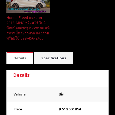
Honda Freed แต่งสวย
2013 MNC​ พร้อมใช้ ไมล์
น้อยน้อยมากๆ 62xxx กม.แท้​
สภาพนี้หายากมาก แต่งสวย
พร้อมใช้ 099-456-2455
Details
Specifications
Details
Vehicle
เก๋ง
Price
฿
519,000
บาท