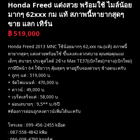
Honda Freed แต่งสวย​ พร้อมใช้ ไมล์น้อย
มากๆ 62xxx กม แท้​ สภาพนี้หายากสุดๆ
ขาย แลก เทิร์น
฿
519,000
บาท
Honda Freed 2013 MNC​ ใช้น้อยมากๆ 62,xxx กม.(แท้)​ สภาพนี้
หายากสุดๆ แต่งสวยพร้อมใช้ ขึ้นลงสะดวกสบาย คุณพ่อคุณแม่
เด็กๆ สบายๆ ประตูสไลด์ 2ข้าง Max TE37(เบิกใหม่)​+ยาง(เบิกใหม่)​
ภาษีปีหน้า 64 ใช้ยาวๆ คุ้มสุดๆ หาอยู่รีบจองด่วนๆ ช้าอดนะครับ
+ ถูกๆ​ แค่​ : 519,000 บ.
+ จัดไฟแนนท์ : 470,000 บ.
+ ดาวน์ : 49,000 บ.
+ เบร็ดเสร็จแค่ : 58,000 บ.
+ ผ่อนสบายๆ : 9,5** บ./6ปี
#ต้องการผ่อนถูกลงดาวน์เพิ่มได้นะครับ
โทรเลย : 099-456-2455 kอ๊อด
: 087-558-4842 kพิม
: 066-008-4790 kกอล์ฟ