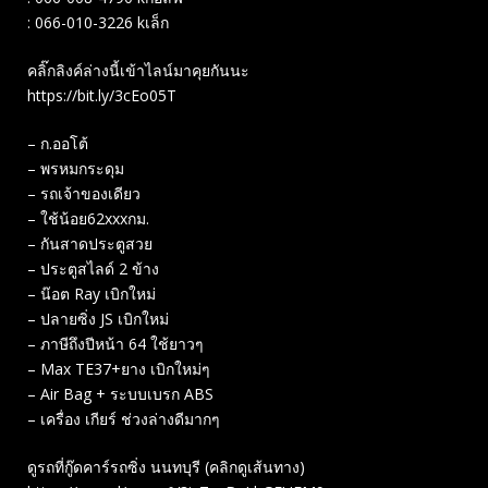
: 066-010-3226 kเล็ก
คลิ๊กลิงค์ล่างนี้เข้าไลน์มาคุยกันนะ
https://bit.ly/3cEo05T
– ก.ออโต้
– พรหมกระดุม
– รถเจ้าของเดียว
– ใช้น้อย62xxxกม.
– กันสาดประตูสวย
– ประตูสไลด์ 2 ข้าง
– น๊อต Ray เบิกใหม่
– ปลายซิ่ง JS เบิกใหม่
– ภาษีถึงปีหน้า 64 ใช้ยาวๆ
– Max TE37+ยาง เบิกใหม่ๆ
– Air Bag​ + ระบบเบรก​ ABS
– เครื่อง เกียร์ ช่วงล่างดีมากๆ
ดูรถที่กู๊ดคาร์รถซิ่ง นนทบุรี (คลิกดูเส้นทาง)