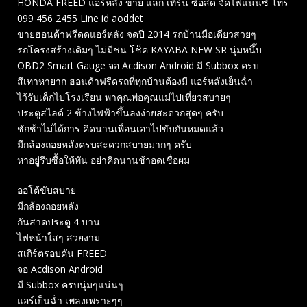
HONDA FREED แอร์หลัง ขาย แลก เทิร์น ซื้อสด จัดไฟแนนซ์ โทร
099 456 2455 Line id aoddet
ขายฮอนด้าฟรีดดแอร์หลัง จดปี 2014 รถบ้านมือเดียวสวยๆ
รถโครงสร้างเดิมๆ ไม่มีชน โช็ค KAYABA NEW SR นุ่มหนึ๊บ
OBD2 Smart Gauge จอ Acdison Android มี Subbox ครบ
สีเทาหายาก ฮอนด้าฟรีดรถที่ทุกบ้านต้องมี แอร์หลังเย็นฉ่ำ
ไว้รับเด็กไปโรงเรียน พาคุณพ่อคุณแม่ไปเที่ยวสบายๆ
ประตูสไลด์ 2 ข้างไฟฟ้าขึ้นลงง่ายสะดวกสุดๆ ครับ
ชักช้าไม่ได้การ คิดนานเพื่อนเอาไปขับกันหมดแล้ว
มีกล้องถอยหลังครบสะดวกสบายมากๆ ครับ
หาอยู่รีบซื้อให้ทัน อย่าคิดนานช้าอดเชื่อผม
ออโต้ขับสบาย
มีกล้องถอยหลัง
กันสาดประตู 4 บาน
ไฟหน้าใสๆ สวยงาม
สเกิร์ตรอบคัน FREED
จอ Acdison Android
มี Subbox ครบนุ่มๆแน่นๆ
แอร์เย็นฉ่ำ เพลงเพราะๆๆ