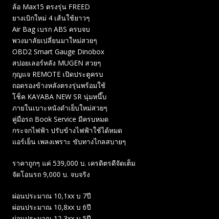
ล้อ Max15 ตรงรุ่น FREED
ยางเบิกใหม่ 4 เส้นใช้ยาวๆ
Air Bag เบรก ABS ครบจบ
พวงมาลัยเปลี่ยนมาใหม่สวยๆ
OBD2 Smart Gauge Dinobox
สปอยเลอร์หลัง MUGEN สวยๆ
กุญแจ REMOTE เปิดประตูครบ
ถอดรองข้างหลังตรงรุ่นพร้อมใช้
โช็ค KAYABA NEW SR นุ่มหนึ๊บ
ภายในเบาะหนังดำเย็บใหม่สวยๆ
คู่มือรถ Book Service มีครบหมด
กระจกไฟฟ้า ปรับข้างไฟฟ้าใช้ได้หมด
แอร์เย็น เพลงเพราะ ขับทางไกลสบายๆ
ราคาถูกๆ แค่ 539,000 บ. เครดิตรดีจัดเต็ม
จัดโอนรถ 9,000 บ. จบจริง
ผ่อนประมาณ 10,1xx บ 7ปี
ผ่อนประมาณ 10,8xx บ 6ปี
ผ่อนประมาณ 12,3xx บ 5ปี