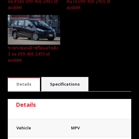
จอ สวยๆ 099 456 2455 id
สนใจ 099 456 2455 id
aoddet
aoddet
ขายรถฮอนด้าฟรีดแอร์หลัง
3 จอ 099 456 2455 id
aoddet
Details
Specifications
Details
Vehicle
MPV