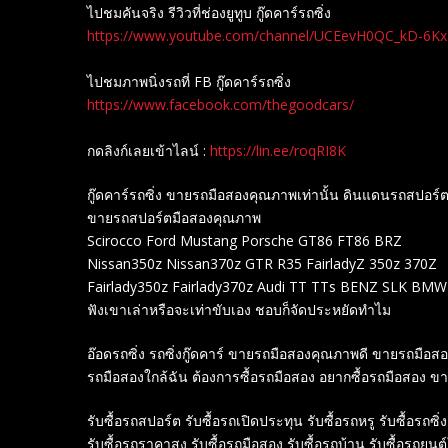
ไปชมคันจริง รีวิวที่ช่องยู​ทูบ​ กู๊ดคาร์รถซิ่ง
https://www.youtube.com/channel/UCEevH0QC_kD-6K
ไปชมภาพนิ่งรถที่ FB กู๊ดคาร์รถซิ่ง
https://www.facebook.com/thegoodcars/
กดลิงก์เลยเข้าไลน์ :
https://lin.ee/roqRI8K
กู๊ดคาร์รถซิ่ง ขายรถมือสองคุณภาพเท่านั้น ดินแดนรถสปอ
ขายรถสปอร์ตมือสองคุณภาพ
Scirocco Ford Mustang Porsche GT86 FT86 BRZ
Nissan350z Nissan370z GTR R35 FairladyZ 350z 370Z
Fairlady350z Fairlady370z Audi TT TTs BENZ SLK BM
ฟังเขาเล่าหรือจะเท่าขับเอง ชอบก็จัดประหยัดทำไม
อ๊อดรถซิ่ง รถซิ่งกู๊ดคาร์ ขายรถมือสองคุณภาพดี ขายรถมือ
รถมือสองใกล้ฉัน ต้องการซื้อรถมือสอง อยากซื้อรถมือสอง ข
รับซื้อรถสปอร์ต รับซื้อรถเปิดประทุน รับซื้อรถหรู รับซื้อรถซิ่ง
รับซื้อรถราคาสูง รับซื้อรถมือสอง รับซื้อรถบ้าน รับซื้อรถยนต