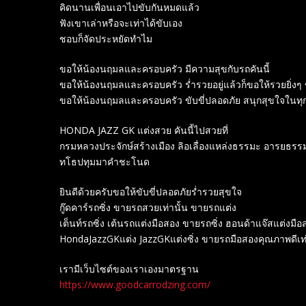
คิดนานเพื่อนเอาไปขับกันหมดแล้ว
ฟังเขาเล่าหรือจะเท่าได้ขับเอง
ชอบก็จัดประหยัดทำไม
ขอให้น้องนฤมลและครอบครัว มีความสุขกับรถคันนี้
ขอให้น้องนฤมลและครอบครัว ร่ำรวยอยู่แล้วก็ขอให้รวยยิ่งๆ 
ขอให้น้องนฤมลและครอบครัว ขับขี่ปลอดภัย สนุกสุขใจในทุ
HONDA JAZZ GK แต่งสวย คันนี้ไปสวยที่
กรมหลวงประจักษ์สร้างเมือง ลิอเลื่องแหล่งธรรมะ อารยธรรม
ทโธปทุมมาคำชะโนด
ยินดีด้วยครับขอให้ขับขี่ปลอดภัยร่ำรวยสุขใจ
กู๊ดคาร์รถซิ่ง ขายรถสวยเท่านั้น ขายรถแต่ง
เต็นท์รถซิ่ง เต้นรถแต่งมือสอง ขายรถซิ่ง ฮอนด้าแจ๊สแต่งมือ
HondaJazzGKแต่ง JazzGKแต่งซิ่ง ขายรถมือสองคุณภาพดีเท่
เรามีเว็บไซต์ของเราเองมาตรฐาน
https://www.goodcarrodzing.com/