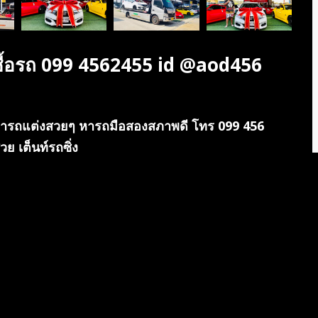
้อรถ 099 4562455 id @aod456
ารถแต่งสวยๆ หารถมือสองสภาพดี โทร 099 456
ย เต็นท์รถซิ่ง